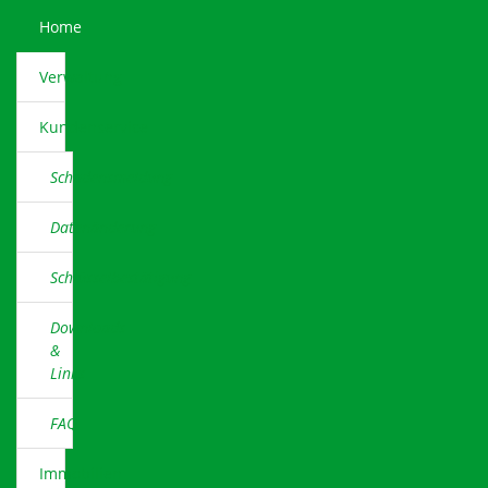
Home
Verwaltung
Kundenservice
Schadensmeldung
Datenänderung
Schlüsselbestätigung
Downloads
&
Links
FAQ
Immobilien