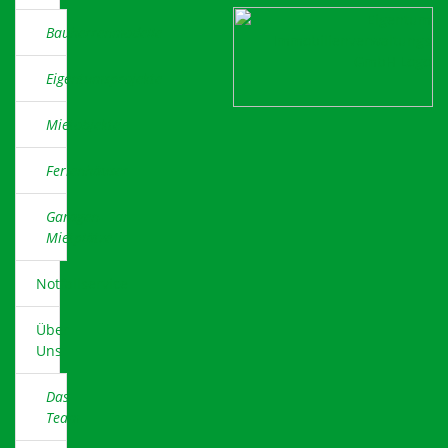
Bauherrenmodelle
Eigentumsprojekte
Mietobjekte
Ferienhäuser
Garagen-
Mietplätze
Notfallservice
Über
Uns
Das
Team