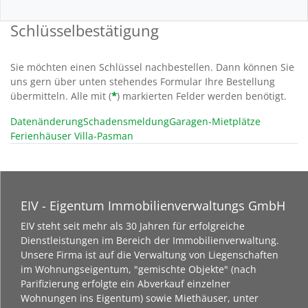
Schlüsselbestätigung
Sie möchten einen Schlüssel nachbestellen. Dann können Sie
uns gern über unten stehendes Formular Ihre Bestellung
übermitteln. Alle mit (
*
) markierten Felder werden benötigt.
Datenänderung
Schadensmeldung
Garagen-Mietplätze
Ferienhäuser Villa-Pasman
EIV - Eigentum Immobilienverwaltungs GmbH
EIV steht seit mehr als 30 Jahren für erfolgreiche
Dienstleistungen im Bereich der Immobilienverwaltung.
Unsere Firma ist auf die Verwaltung von Liegenschaften
im Wohnungseigentum, "gemischte Objekte" (nach
Parifizierung erfolgte ein Abverkauf einzelner
Wohnungen ins Eigentum) sowie Miethäuser, unter